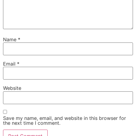
Name
*
Email
*
Website
Save my name, email, and website in this browser for
the next time I comment.