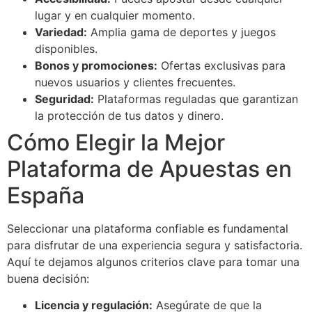
lugar y en cualquier momento.
Variedad:
Amplia gama de deportes y juegos
disponibles.
Bonos y promociones:
Ofertas exclusivas para
nuevos usuarios y clientes frecuentes.
Seguridad:
Plataformas reguladas que garantizan
la protección de tus datos y dinero.
Cómo Elegir la Mejor
Plataforma de Apuestas en
España
Seleccionar una plataforma confiable es fundamental
para disfrutar de una experiencia segura y satisfactoria.
Aquí te dejamos algunos criterios clave para tomar una
buena decisión:
Licencia y regulación:
Asegúrate de que la