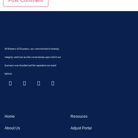
At Masters of Disasters, our commitment to honesty,
integrity, and trust are the cornerstones upon which our
business was founded and the reputation we stand
behind.
Home
Resouces
About Us
Adjust Portal