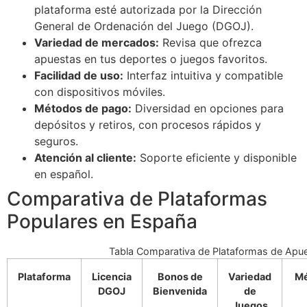
plataforma esté autorizada por la Dirección
General de Ordenación del Juego (DGOJ).
Variedad de mercados:
Revisa que ofrezca
apuestas en tus deportes o juegos favoritos.
Facilidad de uso:
Interfaz intuitiva y compatible
con dispositivos móviles.
Métodos de pago:
Diversidad en opciones para
depósitos y retiros, con procesos rápidos y
seguros.
Atención al cliente:
Soporte eficiente y disponible
en español.
Comparativa de Plataformas
Populares en España
Tabla Comparativa de Plataformas de Apu
Plataforma
Licencia
Bonos de
Variedad
Mé
DGOJ
Bienvenida
de
Juegos