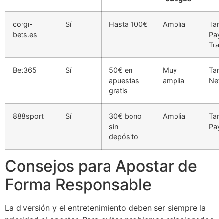
corgi-
Sí
Hasta 100€
Amplia
Tar
bets.es
Pay
Tra
Bet365
Sí
50€ en
Muy
Tar
apuestas
amplia
Net
gratis
888sport
Sí
30€ bono
Amplia
Tar
sin
Pa
depósito
Consejos para Apostar de
Forma Responsable
La diversión y el entretenimiento deben ser siempre la