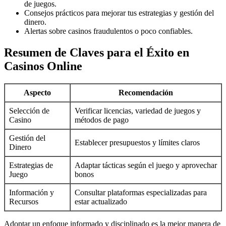
de juegos.
Consejos prácticos para mejorar tus estrategias y gestión del
dinero.
Alertas sobre casinos fraudulentos o poco confiables.
Resumen de Claves para el Éxito en
Casinos Online
Aspecto
Recomendación
Selección de
Verificar licencias, variedad de juegos y
Casino
métodos de pago
Gestión del
Establecer presupuestos y límites claros
Dinero
Estrategias de
Adaptar tácticas según el juego y aprovechar
Juego
bonos
Información y
Consultar plataformas especializadas para
Recursos
estar actualizado
Adoptar un enfoque informado y disciplinado es la mejor manera de