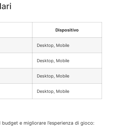
lari
Dispositivo
Desktop, Mobile
Desktop, Mobile
Desktop, Mobile
Desktop, Mobile
l budget e migliorare l’esperienza di gioco: