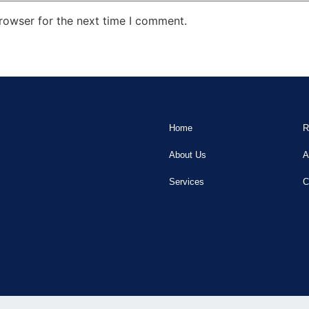
rowser for the next time I comment.
Home
R
About Us
A
Services
C