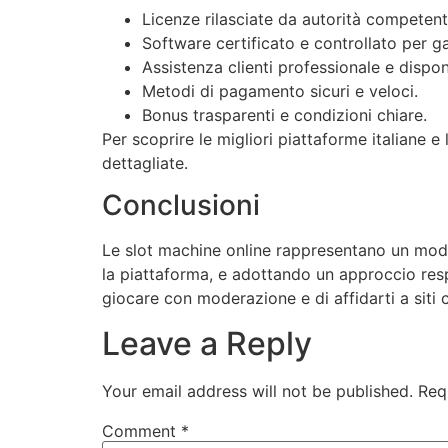
Licenze rilasciate da autorità competent
Software certificato e controllato per ga
Assistenza clienti professionale e dispon
Metodi di pagamento sicuri e veloci.
Bonus trasparenti e condizioni chiare.
Per scoprire le migliori piattaforme italiane e 
dettagliate.
Conclusioni
Le slot machine online rappresentano un modo
la piattaforma, e adottando un approccio resp
giocare con moderazione e di affidarti a siti 
Leave a Reply
Your email address will not be published.
Req
Comment
*