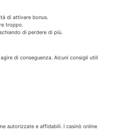
tà di attivare bonus.
are troppo.
schiando di perdere di più.
agire di conseguenza. Alcuni consigli utili
e autorizzate e affidabili. I casinò online