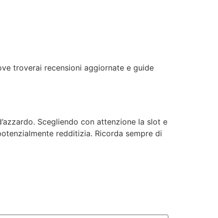
ove troverai recensioni aggiornate e guide
’azzardo. Scegliendo con attenzione la slot e
potenzialmente redditizia. Ricorda sempre di