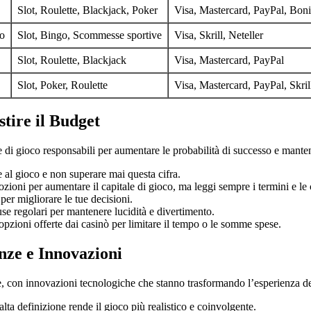
Slot, Roulette, Blackjack, Poker
Visa, Mastercard, PayPal, Boni
to
Slot, Bingo, Scommesse sportive
Visa, Skrill, Neteller
Slot, Roulette, Blackjack
Visa, Mastercard, PayPal
Slot, Poker, Roulette
Visa, Mastercard, PayPal, Skril
stire il Budget
e di gioco responsabili per aumentare le probabilità di successo e mantene
 al gioco e non superare mai questa cifra.
zioni per aumentare il capitale di gioco, ma leggi sempre i termini e le 
 per migliorare le tue decisioni.
se regolari per mantenere lucidità e divertimento.
 opzioni offerte dai casinò per limitare il tempo o le somme spese.
enze e Innovazioni
e, con innovazioni tecnologiche che stanno trasformando l’esperienza del
lta definizione rende il gioco più realistico e coinvolgente.