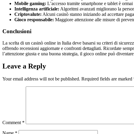
Mobile gaming:
L’accesso tramite smartphone e tablet è ormai p
Intelligenza artificiale:
Algoritmi avanzati migliorano la persona
Criptovalute:
Alcuni casinò stanno iniziando ad accettare pagam
Gioco responsabile:
Maggiore attenzione alle misure di prevenzi
Conclusioni
La scelta di un casinò online in Italia deve basarsi su criteri di sicurez
offrendo recensioni aggiornate e confronti dettagliati. Ricordate semp
l’attenzione giusta e una buona strategia, il gioco online può diventare
Leave a Reply
Your email address will not be published.
Required fields are marked
Comment
*
Name
*