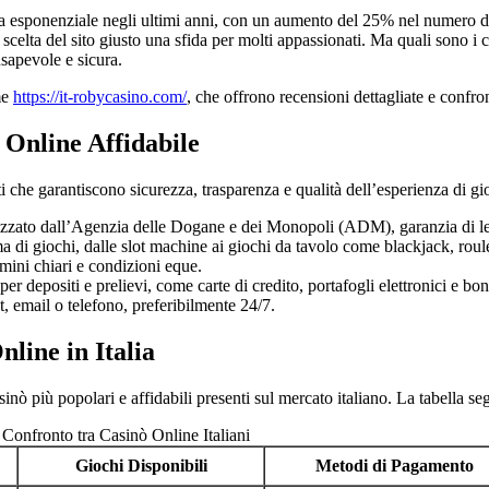
cita esponenziale negli ultimi anni, con un aumento del 25% nel numero di
 scelta del sito giusto una sfida per molti appassionati. Ma quali sono i
nsapevole e sicura.
me
https://it-robycasino.com/
, che offrono recensioni dettagliate e confront
 Online Affidabile
i che garantiscono sicurezza, trasparenza e qualità dell’esperienza di gi
rizzato dall’Agenzia delle Dogane e dei Monopoli (ADM), garanzia di lega
di giochi, dalle slot machine ai giochi da tavolo come blackjack, roule
mini chiari e condizioni eque.
er depositi e prelievi, come carte di credito, portafogli elettronici e bon
t, email o telefono, preferibilmente 24/7.
line in Italia
sinò più popolari e affidabili presenti sul mercato italiano. La tabella se
Confronto tra Casinò Online Italiani
Giochi Disponibili
Metodi di Pagamento