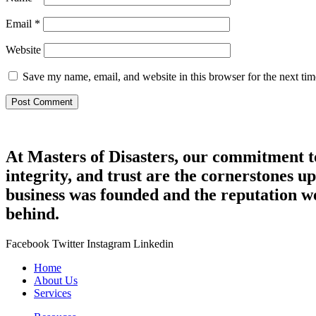
Email
*
Website
Save my name, email, and website in this browser for the next ti
At Masters of Disasters, our commitment t
integrity, and trust are the cornerstones 
business was founded and the reputation w
behind.
Facebook
Twitter
Instagram
Linkedin
Home
About Us
Services