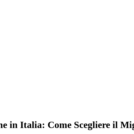
 in Italia: Come Scegliere il Mi