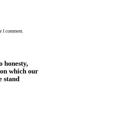
me I comment.
o honesty,
upon which our
e stand