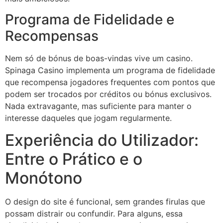
Programa de Fidelidade e
Recompensas
Nem só de bónus de boas-vindas vive um casino.
Spinaga Casino implementa um programa de fidelidade
que recompensa jogadores frequentes com pontos que
podem ser trocados por créditos ou bónus exclusivos.
Nada extravagante, mas suficiente para manter o
interesse daqueles que jogam regularmente.
Experiência do Utilizador:
Entre o Prático e o
Monótono
O design do site é funcional, sem grandes firulas que
possam distrair ou confundir. Para alguns, essa