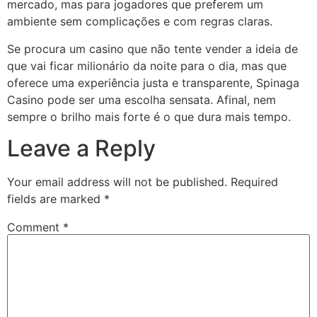
mercado, mas para jogadores que preferem um
ambiente sem complicações e com regras claras.
Se procura um casino que não tente vender a ideia de
que vai ficar milionário da noite para o dia, mas que
oferece uma experiência justa e transparente, Spinaga
Casino pode ser uma escolha sensata. Afinal, nem
sempre o brilho mais forte é o que dura mais tempo.
Leave a Reply
Your email address will not be published.
Required
fields are marked
*
Comment
*