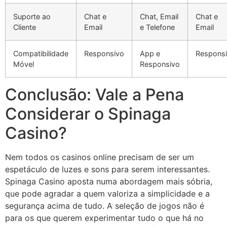
Suporte ao
Chat e
Chat, Email
Chat e
Cliente
Email
e Telefone
Email
Compatibilidade
Responsivo
App e
Respons
Móvel
Responsivo
Conclusão: Vale a Pena
Considerar o Spinaga
Casino?
Nem todos os casinos online precisam de ser um
espetáculo de luzes e sons para serem interessantes.
Spinaga Casino aposta numa abordagem mais sóbria,
que pode agradar a quem valoriza a simplicidade e a
segurança acima de tudo. A seleção de jogos não é
para os que querem experimentar tudo o que há no