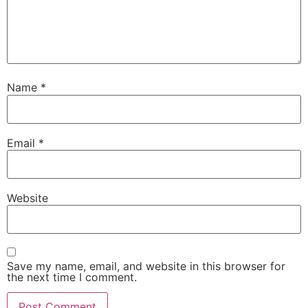
Name
*
Email
*
Website
Save my name, email, and website in this browser for
the next time I comment.