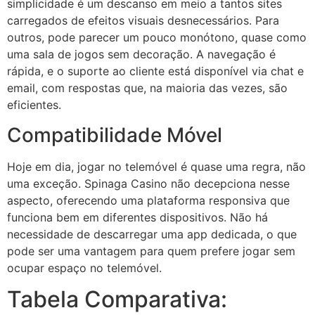
simplicidade é um descanso em meio a tantos sites
carregados de efeitos visuais desnecessários. Para
outros, pode parecer um pouco monótono, quase como
uma sala de jogos sem decoração. A navegação é
rápida, e o suporte ao cliente está disponível via chat e
email, com respostas que, na maioria das vezes, são
eficientes.
Compatibilidade Móvel
Hoje em dia, jogar no telemóvel é quase uma regra, não
uma exceção. Spinaga Casino não decepciona nesse
aspecto, oferecendo uma plataforma responsiva que
funciona bem em diferentes dispositivos. Não há
necessidade de descarregar uma app dedicada, o que
pode ser uma vantagem para quem prefere jogar sem
ocupar espaço no telemóvel.
Tabela Comparativa: