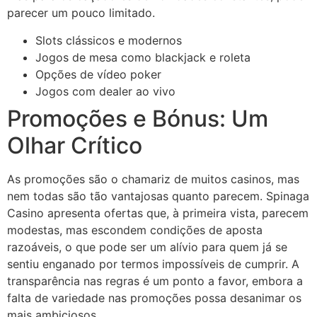
parecer um pouco limitado.
Slots clássicos e modernos
Jogos de mesa como blackjack e roleta
Opções de vídeo poker
Jogos com dealer ao vivo
Promoções e Bónus: Um
Olhar Crítico
As promoções são o chamariz de muitos casinos, mas
nem todas são tão vantajosas quanto parecem. Spinaga
Casino apresenta ofertas que, à primeira vista, parecem
modestas, mas escondem condições de aposta
razoáveis, o que pode ser um alívio para quem já se
sentiu enganado por termos impossíveis de cumprir. A
transparência nas regras é um ponto a favor, embora a
falta de variedade nas promoções possa desanimar os
mais ambiciosos.