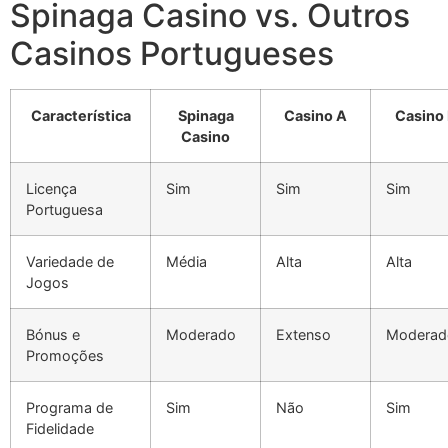
Spinaga Casino vs. Outros
Casinos Portugueses
Característica
Spinaga
Casino A
Casino
Casino
Licença
Sim
Sim
Sim
Portuguesa
Variedade de
Média
Alta
Alta
Jogos
Bónus e
Moderado
Extenso
Moderad
Promoções
Programa de
Sim
Não
Sim
Fidelidade