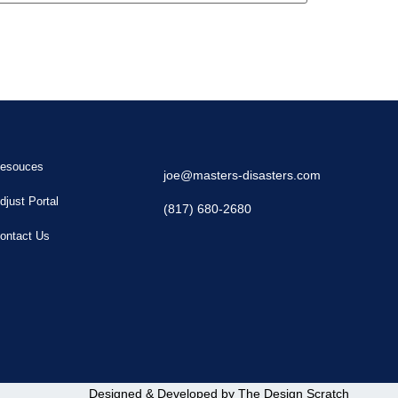
esouces
joe@masters-disasters.com
djust Portal
(817) 680-2680‬
ontact Us
Designed & Developed by The Design Scratch