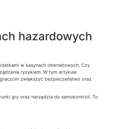
al
Contact Us
rach hazardowych
ydatkami w kasynach internetowych. Czy
ządzania ryzykiem. W tym artykule
 graczom zwiększyć bezpieczeństwo oraz
arunki gry oraz narzędzia do samokontroli. To