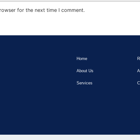
rowser for the next time I comment.
Home
R
About Us
A
Services
C