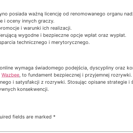
syno posiada ważną licencję od renomowanego organu nad
 i oceny innych graczy.
mocje i warunki ich realizacji.
erującą wygodne i bezpieczne opcje wpłat oraz wypłat.
parcia technicznego i merytorycznego.
nline wymaga świadomego podejścia, dyscypliny oraz korz
k
Wazbee
, to fundament bezpiecznej i przyjemnej rozrywki.
ego i satysfakcji z rozrywki. Stosując opisane strategie i
tywnych konsekwencji.
uired fields are marked
*