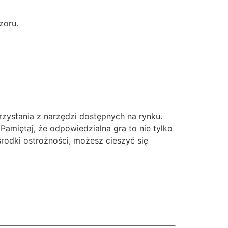
zoru.
ystania z narzędzi dostępnych na rynku.
 Pamiętaj, że odpowiedzialna gra to nie tylko
 środki ostrożności, możesz cieszyć się