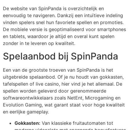
De website van SpinPanda is overzichtelijk en
eenvoudig te navigeren. Dankzij een intuïtieve indeling
vinden spelers snel hun favoriete spellen en promoties.
De mobiele versie is geoptimaliseerd voor smartphones
en tablets, waardoor je altijd en overal kunt spelen
zonder in te leveren op kwaliteit.
Spelaanbod bij SpinPanda
Een van de grootste troeven van SpinPanda is het
uitgebreide spelaanbod. Of je nu houdt van gokkasten,
tafelspellen of live casino, hier vind je het allemaal. De
spellen worden geleverd door gerenommeerde
softwareontwikkelaars zoals NetEnt, Microgaming en
Evolution Gaming, wat garant staat voor hoge kwaliteit
en eerlijke gameplay.
Gokkasten:
Van klassieke fruitautomaten tot
moderne videoslots met spannende bonusfeatures.