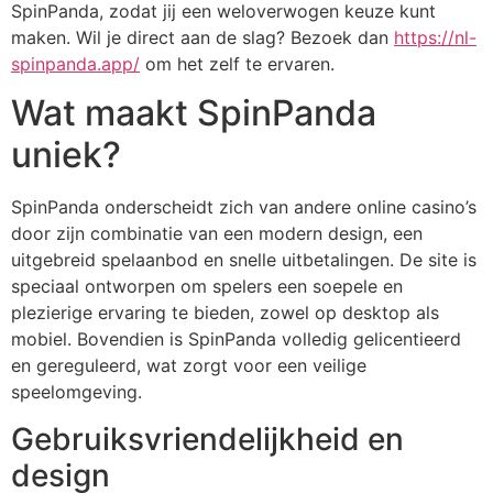
SpinPanda, zodat jij een weloverwogen keuze kunt
maken. Wil je direct aan de slag? Bezoek dan
https://nl-
spinpanda.app/
om het zelf te ervaren.
Wat maakt SpinPanda
uniek?
SpinPanda onderscheidt zich van andere online casino’s
door zijn combinatie van een modern design, een
uitgebreid spelaanbod en snelle uitbetalingen. De site is
speciaal ontworpen om spelers een soepele en
plezierige ervaring te bieden, zowel op desktop als
mobiel. Bovendien is SpinPanda volledig gelicentieerd
en gereguleerd, wat zorgt voor een veilige
speelomgeving.
Gebruiksvriendelijkheid en
design