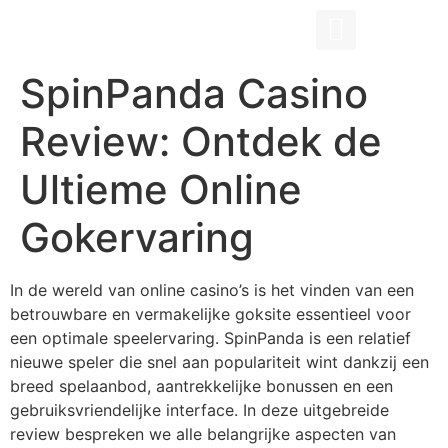
SpinPanda Casino
Review: Ontdek de
Ultieme Online
Gokervaring
In de wereld van online casino’s is het vinden van een
betrouwbare en vermakelijke goksite essentieel voor
een optimale speelervaring. SpinPanda is een relatief
nieuwe speler die snel aan populariteit wint dankzij een
breed spelaanbod, aantrekkelijke bonussen en een
gebruiksvriendelijke interface. In deze uitgebreide
review bespreken we alle belangrijke aspecten van