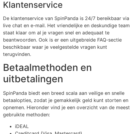
Klantenservice
De klantenservice van SpinPanda is 24/7 bereikbaar via
live chat en e-mail. Het vriendelijke en deskundige team
staat klaar om al je vragen snel en adequaat te
beantwoorden. Ook is er een uitgebreide FAQ-sectie
beschikbaar waar je veelgestelde vragen kunt
terugvinden.
Betaalmethoden en
uitbetalingen
SpinPanda biedt een breed scala aan veilige en snelle
betaalopties, zodat je gemakkelijk geld kunt storten en
opnemen. Hieronder vind je een overzicht van de meest
gebruikte methoden:
iDEAL
Creditcard (Visa, Mastercard)