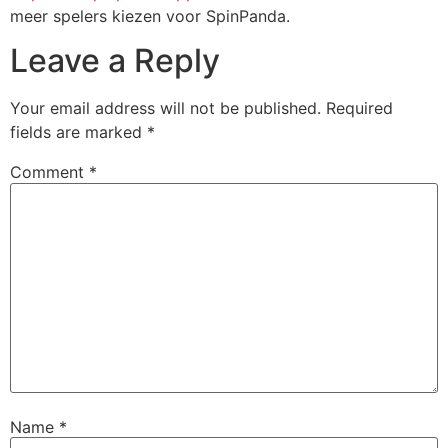
meer spelers kiezen voor SpinPanda.
Leave a Reply
Your email address will not be published.
Required
fields are marked
*
Comment
*
Name
*