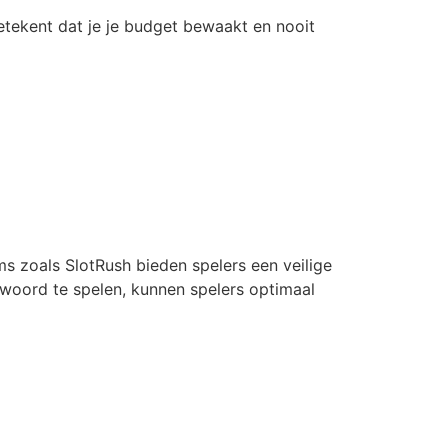
betekent dat je je budget bewaakt en nooit
ms zoals SlotRush bieden spelers een veilige
woord te spelen, kunnen spelers optimaal