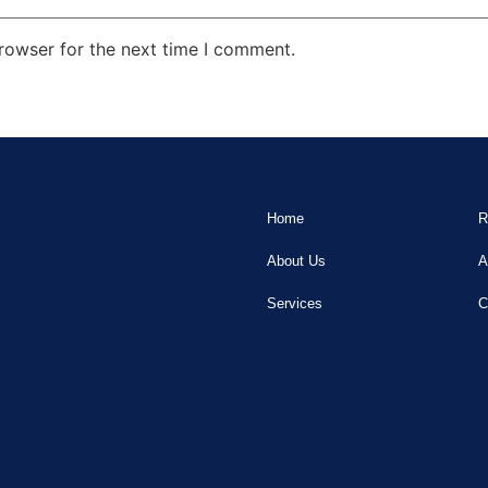
rowser for the next time I comment.
Home
R
About Us
A
Services
C