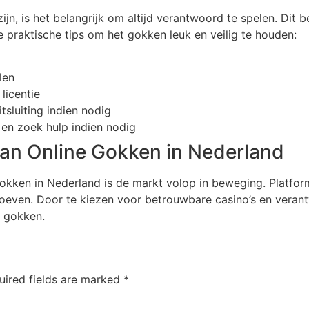
n, is het belangrijk om altijd verantwoord te spelen. Dit 
le praktische tips om het gokken leuk en veilig te houden:
len
licentie
tsluiting indien nodig
en zoek hulp indien nodig
an Online Gokken in Nederland
gokken in Nederland is de markt volop in beweging. Platfor
oeven. Door te kiezen voor betrouwbare casino’s en verant
e gokken.
uired fields are marked
*