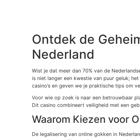
H
Ontdek de Geheim
Nederland
Wist je dat meer dan 70% van de Nederlands
is niet langer een kwestie van puur geluk; het
casino’s en geven we je praktische tips om ve
Voor wie op zoek is naar een betrouwbaar pl
Dit casino combineert veiligheid met een geb
Waarom Kiezen voor On
De legalisering van online gokken in Nederlan