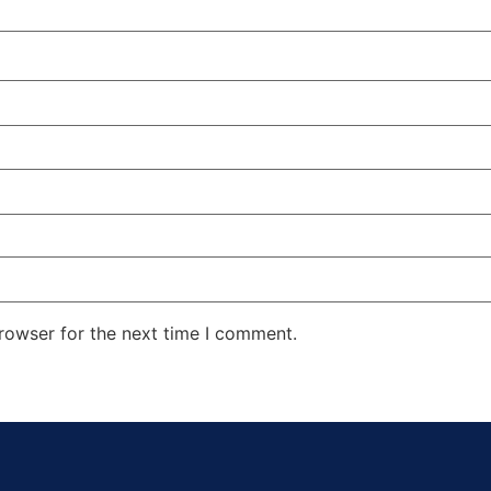
rowser for the next time I comment.