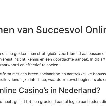
ome
About Us
Services
Resources
Adjuster Port
en van Succesvol Onli
e online gokkers hun strategieën voortdurend aanpassen o
 vereist inzicht, kennis en een doordachte aanpak. In dit ar
rantwoord en effectief te spelen.
atform met een breed spelaanbod en aantrekkelijke bonuss
ruiksvriendelijke interface, waardoor zowel beginners als e
line Casino’s in Nederland?
d heeft geleid tot een groeiend aantal legale aanbieders di