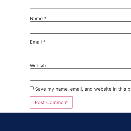
Name
*
Email
*
Website
Save my name, email, and website in this b