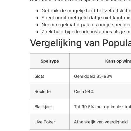
Gebruik de mogelijkheid tot zelfuitsluit
Speel nooit met geld dat je niet kunt mi
Neem regelmatig pauzes om je speelged
Zoek hulp bij erkende instanties als je
Vergelijking van Popul
Speltype
Kans op win
Slots
Gemiddeld 85-98%
Roulette
Circa 94%
Blackjack
Tot 99.5% met optimale stra
Live Poker
Afhankelijk van vaardigheid