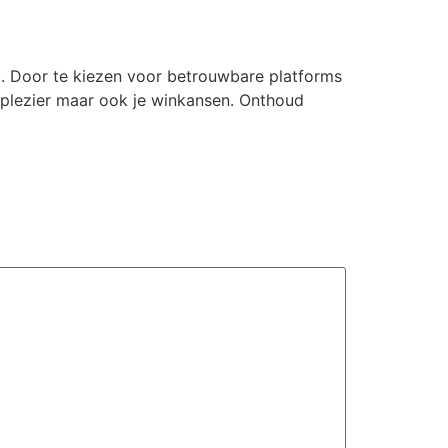
t. Door te kiezen voor betrouwbare platforms
 je plezier maar ook je winkansen. Onthoud