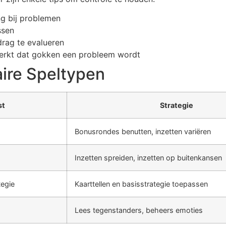
ing bij problemen
ssen
rag te evalueren
 merkt dat gokken een probleem wordt
aire Speltypen
st
Strategie
Bonusrondes benutten, inzetten variëren
Inzetten spreiden, inzetten op buitenkansen
tegie
Kaarttellen en basisstrategie toepassen
Lees tegenstanders, beheers emoties