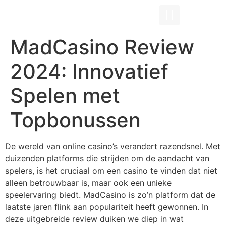
MadCasino Review
2024: Innovatief
Spelen met
Topbonussen
De wereld van online casino’s verandert razendsnel. Met
duizenden platforms die strijden om de aandacht van
spelers, is het cruciaal om een casino te vinden dat niet
alleen betrouwbaar is, maar ook een unieke
speelervaring biedt. MadCasino is zo’n platform dat de
laatste jaren flink aan populariteit heeft gewonnen. In
deze uitgebreide review duiken we diep in wat