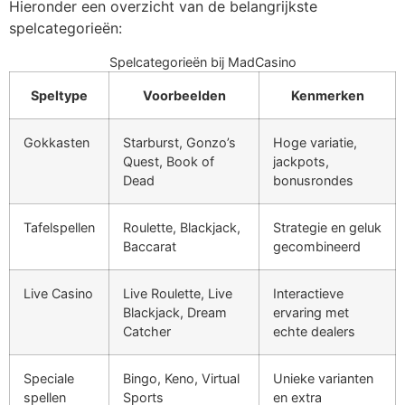
Hieronder een overzicht van de belangrijkste
spelcategorieën:
Spelcategorieën bij MadCasino
Speltype
Voorbeelden
Kenmerken
Gokkasten
Starburst, Gonzo’s
Hoge variatie,
Quest, Book of
jackpots,
Dead
bonusrondes
Tafelspellen
Roulette, Blackjack,
Strategie en geluk
Baccarat
gecombineerd
Live Casino
Live Roulette, Live
Interactieve
Blackjack, Dream
ervaring met
Catcher
echte dealers
Speciale
Bingo, Keno, Virtual
Unieke varianten
spellen
Sports
en extra