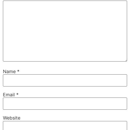
Name
*
Email
*
Website