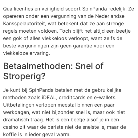
Qua licenties en veiligheid scoort SpinPanda redelijk. Ze
opereren onder een vergunning van de Nederlandse
Kansspelautoriteit, wat betekent dat ze aan strenge
regels moeten voldoen. Toch blijft het altijd een beetje
een gok of alles vlekkeloos verloopt, want zelfs de
beste vergunningen zijn geen garantie voor een
vlekkeloze ervaring.
Betaalmethoden: Snel of
Stroperig?
Je kunt bij SpinPanda betalen met de gebruikelijke
methoden zoals iDEAL, creditcards en e-wallets.
Uitbetalingen verlopen meestal binnen een paar
werkdagen, wat niet bijzonder snel is, maar ook niet
dramatisch traag. Het is een beetje alsof je in een
casino zit waar de barista niet de snelste is, maar de
koffie is in ieder geval warm.