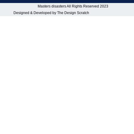
Masters disasters All Rights Reserved 2023
Designed & Developed by The Design Scratch