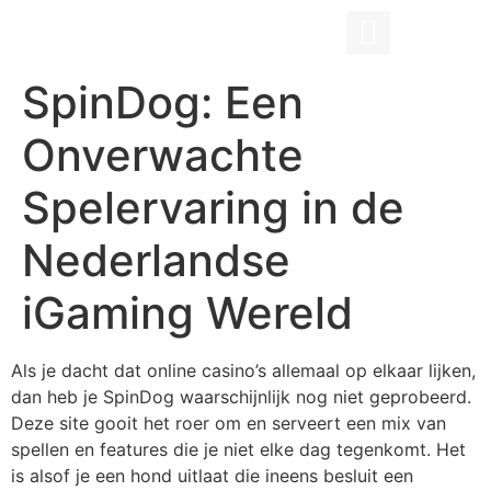
SpinDog: Een
Onverwachte
Spelervaring in de
Nederlandse
iGaming Wereld
Als je dacht dat online casino’s allemaal op elkaar lijken,
dan heb je SpinDog waarschijnlijk nog niet geprobeerd.
Deze site gooit het roer om en serveert een mix van
spellen en features die je niet elke dag tegenkomt. Het
is alsof je een hond uitlaat die ineens besluit een