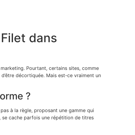
al
Contact Us
Filet dans
 marketing. Pourtant, certains sites, comme
e d’être décortiquée. Mais est-ce vraiment un
forme ?
e pas à la règle, proposant une gamme qui
, se cache parfois une répétition de titres