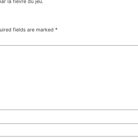
ar la fièvre du jeu.
uired fields are marked
*