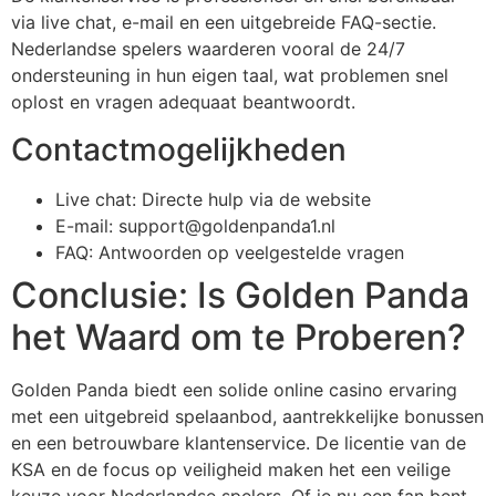
via live chat, e-mail en een uitgebreide FAQ-sectie.
Nederlandse spelers waarderen vooral de 24/7
ondersteuning in hun eigen taal, wat problemen snel
oplost en vragen adequaat beantwoordt.
Contactmogelijkheden
Live chat: Directe hulp via de website
E-mail: support@goldenpanda1.nl
FAQ: Antwoorden op veelgestelde vragen
Conclusie: Is Golden Panda
het Waard om te Proberen?
Golden Panda biedt een solide online casino ervaring
met een uitgebreid spelaanbod, aantrekkelijke bonussen
en een betrouwbare klantenservice. De licentie van de
KSA en de focus op veiligheid maken het een veilige
keuze voor Nederlandse spelers. Of je nu een fan bent