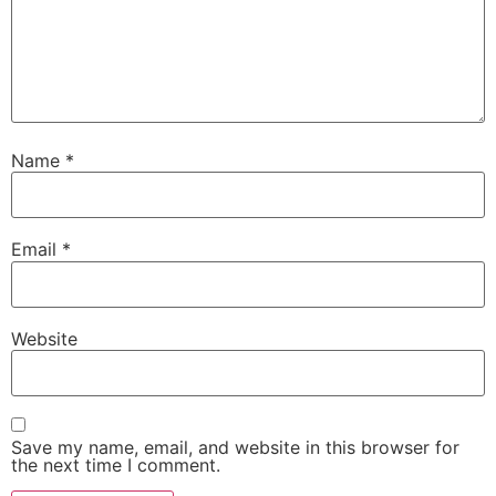
Name
*
Email
*
Website
Save my name, email, and website in this browser for
the next time I comment.