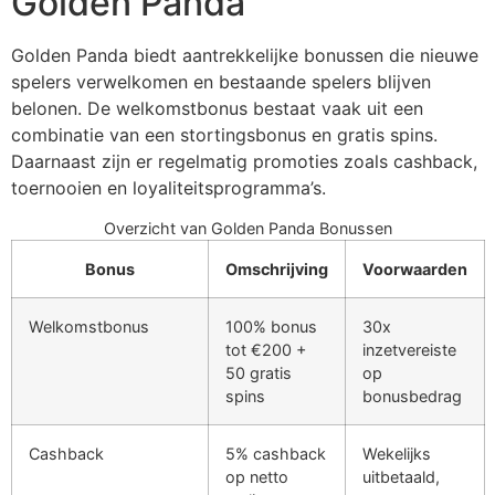
Golden Panda
Golden Panda biedt aantrekkelijke bonussen die nieuwe
spelers verwelkomen en bestaande spelers blijven
belonen. De welkomstbonus bestaat vaak uit een
combinatie van een stortingsbonus en gratis spins.
Daarnaast zijn er regelmatig promoties zoals cashback,
toernooien en loyaliteitsprogramma’s.
Overzicht van Golden Panda Bonussen
Bonus
Omschrijving
Voorwaarden
Welkomstbonus
100% bonus
30x
tot €200 +
inzetvereiste
50 gratis
op
spins
bonusbedrag
Cashback
5% cashback
Wekelijks
op netto
uitbetaald,