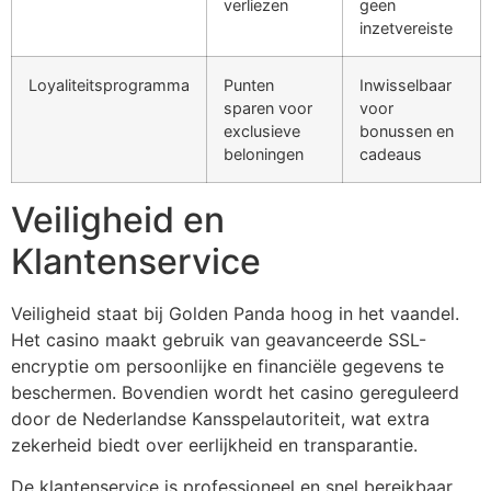
verliezen
geen
inzetvereiste
Loyaliteitsprogramma
Punten
Inwisselbaar
sparen voor
voor
exclusieve
bonussen en
beloningen
cadeaus
Veiligheid en
Klantenservice
Veiligheid staat bij Golden Panda hoog in het vaandel.
Het casino maakt gebruik van geavanceerde SSL-
encryptie om persoonlijke en financiële gegevens te
beschermen. Bovendien wordt het casino gereguleerd
door de Nederlandse Kansspelautoriteit, wat extra
zekerheid biedt over eerlijkheid en transparantie.
De klantenservice is professioneel en snel bereikbaar