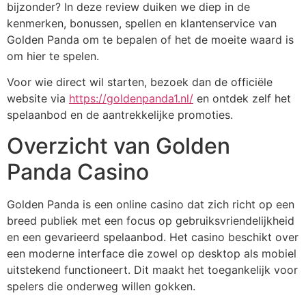
bijzonder? In deze review duiken we diep in de
kenmerken, bonussen, spellen en klantenservice van
Golden Panda om te bepalen of het de moeite waard is
om hier te spelen.
Voor wie direct wil starten, bezoek dan de officiële
website via
https://goldenpanda1.nl/
en ontdek zelf het
spelaanbod en de aantrekkelijke promoties.
Overzicht van Golden
Panda Casino
Golden Panda is een online casino dat zich richt op een
breed publiek met een focus op gebruiksvriendelijkheid
en een gevarieerd spelaanbod. Het casino beschikt over
een moderne interface die zowel op desktop als mobiel
uitstekend functioneert. Dit maakt het toegankelijk voor
spelers die onderweg willen gokken.