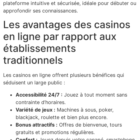
plateforme intuitive et sécurisée, idéale pour débuter ou
approfondir ses connaissances.
Les avantages des casinos
en ligne par rapport aux
établissements
traditionnels
Les casinos en ligne offrent plusieurs bénéfices qui
séduisent un large public :
Accessibilité 24/7 :
Jouez à tout moment sans
contrainte d’horaires.
Variété de jeux :
Machines à sous, poker,
blackjack, roulette et bien plus encore.
Bonus attractifs :
Offres de bienvenue, tours
gratuits et promotions régulières.
Confort :
Jouez depuis votre canapé, smartphone