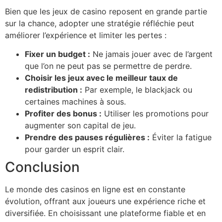
Bien que les jeux de casino reposent en grande partie
sur la chance, adopter une stratégie réfléchie peut
améliorer l’expérience et limiter les pertes :
Fixer un budget :
Ne jamais jouer avec de l’argent
que l’on ne peut pas se permettre de perdre.
Choisir les jeux avec le meilleur taux de
redistribution :
Par exemple, le blackjack ou
certaines machines à sous.
Profiter des bonus :
Utiliser les promotions pour
augmenter son capital de jeu.
Prendre des pauses régulières :
Éviter la fatigue
pour garder un esprit clair.
Conclusion
Le monde des casinos en ligne est en constante
évolution, offrant aux joueurs une expérience riche et
diversifiée. En choisissant une plateforme fiable et en