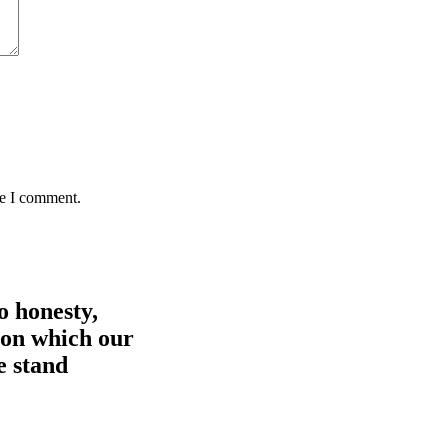
me I comment.
o honesty,
upon which our
e stand