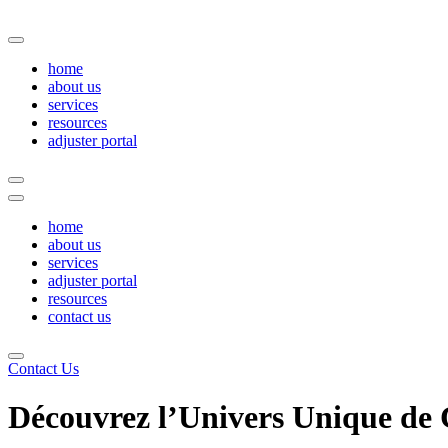
Skip
to
content
home
about us
services
resources
adjuster portal
home
about us
services
adjuster portal
resources
contact us
Contact Us
Découvrez l’Univers Unique de 