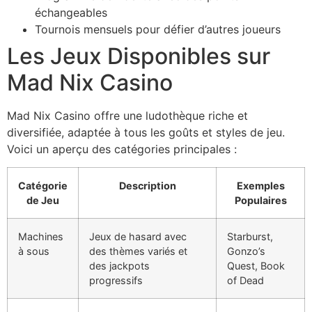
échangeables
Tournois mensuels pour défier d’autres joueurs
Les Jeux Disponibles sur
Mad Nix Casino
Mad Nix Casino offre une ludothèque riche et
diversifiée, adaptée à tous les goûts et styles de jeu.
Voici un aperçu des catégories principales :
Catégorie
Description
Exemples
de Jeu
Populaires
Machines
Jeux de hasard avec
Starburst,
à sous
des thèmes variés et
Gonzo’s
des jackpots
Quest, Book
progressifs
of Dead