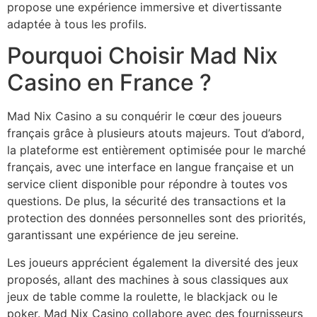
propose une expérience immersive et divertissante
adaptée à tous les profils.
Pourquoi Choisir Mad Nix
Casino en France ?
Mad Nix Casino a su conquérir le cœur des joueurs
français grâce à plusieurs atouts majeurs. Tout d’abord,
la plateforme est entièrement optimisée pour le marché
français, avec une interface en langue française et un
service client disponible pour répondre à toutes vos
questions. De plus, la sécurité des transactions et la
protection des données personnelles sont des priorités,
garantissant une expérience de jeu sereine.
Les joueurs apprécient également la diversité des jeux
proposés, allant des machines à sous classiques aux
jeux de table comme la roulette, le blackjack ou le
poker. Mad Nix Casino collabore avec des fournisseurs