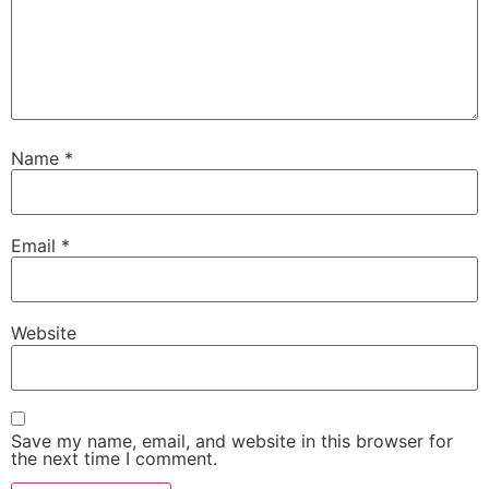
Name
*
Email
*
Website
Save my name, email, and website in this browser for
the next time I comment.