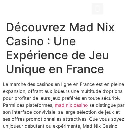
Découvrez Mad Nix
Casino : Une
Expérience de Jeu
Unique en France
Le marché des casinos en ligne en France est en pleine
expansion, offrant aux joueurs une multitude d’options
pour profiter de leurs jeux préférés en toute sécurité.
Parmi ces plateformes,
mad nix casino
se distingue par
son interface conviviale, sa large sélection de jeux et
ses offres promotionnelles attractives. Que vous soyez
un joueur débutant ou expérimenté, Mad Nix Casino