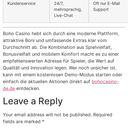
Kundenservice
24/7,
Oft nur E-Mail
mehrsprachig,
Support
Live-Chat
Boho Casino hebt sich durch eine moderne Plattform,
attraktive Boni und umfassende Extras klar vom
Durchschnitt ab. Die Kombination aus Spielvielfalt,
Bonusvielfalt und mobilem Komfort macht es zu einer
empfehlenswerten Adresse für Spieler, die Wert auf
Qualität und Innovation legen. Wer noch unsicher ist,
kann mit einem kostenlosen Demo-Modus starten oder
einfach die aktuellen Aktionen direkt auf
bohocasino-
de.de
entdecken.
Leave a Reply
Your email address will not be published.
Required
fields are marked
*