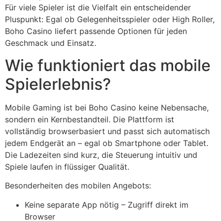
Für viele Spieler ist die Vielfalt ein entscheidender
Pluspunkt: Egal ob Gelegenheitsspieler oder High Roller,
Boho Casino liefert passende Optionen für jeden
Geschmack und Einsatz.
Wie funktioniert das mobile
Spielerlebnis?
Mobile Gaming ist bei Boho Casino keine Nebensache,
sondern ein Kernbestandteil. Die Plattform ist
vollständig browserbasiert und passt sich automatisch
jedem Endgerät an – egal ob Smartphone oder Tablet.
Die Ladezeiten sind kurz, die Steuerung intuitiv und
Spiele laufen in flüssiger Qualität.
Besonderheiten des mobilen Angebots:
Keine separate App nötig – Zugriff direkt im
Browser