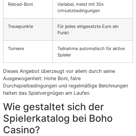
Reload-Boni
Variabel, meist mit 30x
Umsatzbedingungen
Treuepunkte
Für jedes eingesetzte Euro ein
Punkt
Turniere
Teilnahme automatisch für aktive
Spieler
Dieses Angebot überzeugt vor allem durch seine
Ausgewogenheit: Hohe Boni, faire
Durchspielbedingungen und regelmäßige Belohnungen
halten das Spielvergnügen am Laufen.
Wie gestaltet sich der
Spielerkatalog bei Boho
Casino?