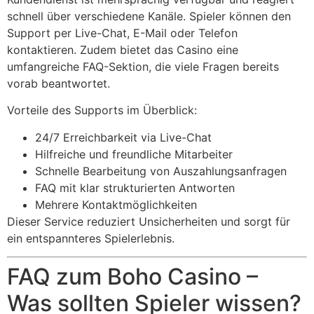
schnell über verschiedene Kanäle. Spieler können den
Support per Live-Chat, E-Mail oder Telefon
kontaktieren. Zudem bietet das Casino eine
umfangreiche FAQ-Sektion, die viele Fragen bereits
vorab beantwortet.
Vorteile des Supports im Überblick:
24/7 Erreichbarkeit via Live-Chat
Hilfreiche und freundliche Mitarbeiter
Schnelle Bearbeitung von Auszahlungsanfragen
FAQ mit klar strukturierten Antworten
Mehrere Kontaktmöglichkeiten
Dieser Service reduziert Unsicherheiten und sorgt für
ein entspannteres Spielerlebnis.
FAQ zum Boho Casino –
Was sollten Spieler wissen?