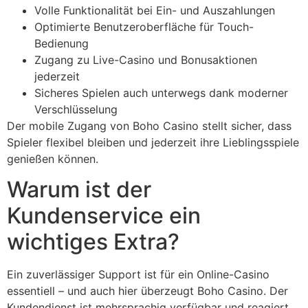
Volle Funktionalität bei Ein- und Auszahlungen
Optimierte Benutzeroberfläche für Touch-
Bedienung
Zugang zu Live-Casino und Bonusaktionen
jederzeit
Sicheres Spielen auch unterwegs dank moderner
Verschlüsselung
Der mobile Zugang von Boho Casino stellt sicher, dass
Spieler flexibel bleiben und jederzeit ihre Lieblingsspiele
genießen können.
Warum ist der
Kundenservice ein
wichtiges Extra?
Ein zuverlässiger Support ist für ein Online-Casino
essentiell – und auch hier überzeugt Boho Casino. Der
Kundendienst ist mehrsprachig verfügbar und reagiert