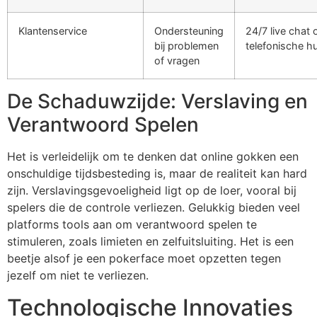
Klantenservice
Ondersteuning
24/7 live chat 
bij problemen
telefonische h
of vragen
De Schaduwzijde: Verslaving en
Verantwoord Spelen
Het is verleidelijk om te denken dat online gokken een
onschuldige tijdsbesteding is, maar de realiteit kan hard
zijn. Verslavingsgevoeligheid ligt op de loer, vooral bij
spelers die de controle verliezen. Gelukkig bieden veel
platforms tools aan om verantwoord spelen te
stimuleren, zoals limieten en zelfuitsluiting. Het is een
beetje alsof je een pokerface moet opzetten tegen
jezelf om niet te verliezen.
Technologische Innovaties