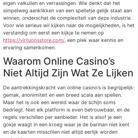
eigen valkuilen en verrassingen. Wie denkt dat het
simpelweg aanklikken van een spelletje gelijk staat aan
winnen, onderschat de complexiteit van deze industrie.
Voor wie serieus wil kijken naar de mogelijkheden, is het
verstandig om eerst een kijkje te nemen op
https://virtuoosstore.com/
, een plek waar kennis en
ervaring samenkomen.
Waarom Online Casino’s
Niet Altijd Zijn Wat Ze Lijken
De aantrekkingskracht van online casino’s is begrijpelijk:
gemak, anonimiteit en een breed scala aan spellen.
Maar het is ook een wereld waar de schijn soms
bedriegt. Niet elk platform is even betrouwbaar, en de
regels verschillen per aanbieder. Het is alsof je een
gokje waagt in een kroeg waar je de barman niet kent
en de kaarten misschien niet altijd eerlijk worden