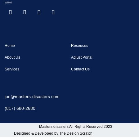
behind.
Home
Resouces
About Us
Adjust Portal
Services
Contact Us
joe@masters-disasters.com
(817) 680-2680‬
Masters disasters All Rights Reserved 2023
Designed & Developed by The Design Scratch